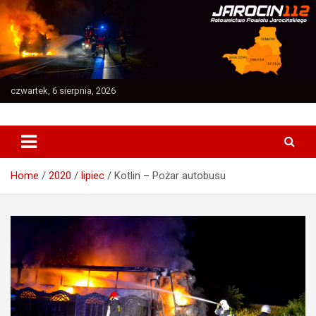
Skip
to
content
czwartek, 6 sierpnia, 2026
Ratownictwo Powiatu Jarocińskiego
Jarocin112
Home
2020
lipiec
Kotlin – Pożar autobusu