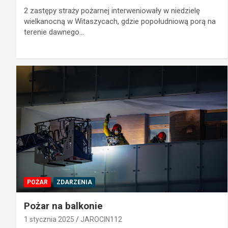
2 zastępy straży pożarnej interweniowały w niedzielę
wielkanocną w Witaszycach, gdzie popołudniową porą na
terenie dawnego…
POŻAR
ZDARZENIA
Pożar na balkonie
1 stycznia 2025
JAROCIN112