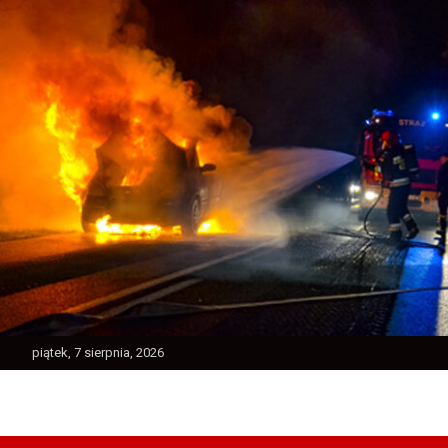
Skip
to
content
piątek, 7 sierpnia, 2026
Ratownictwo Powiatu Jarocińskiego
Jarocin112