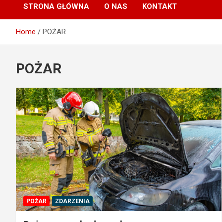
STRONA GŁÓWNA
O NAS
KONTAKT
Home
POŻAR
POŻAR
POŻAR
ZDARZENIA