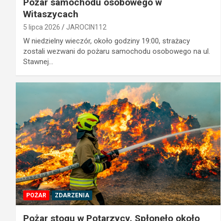
Pożar samochodu osobowego w
Witaszycach
5 lipca 2026
JAROCIN112
W niedzielny wieczór, około godziny 19:00, strażacy
zostali wezwani do pożaru samochodu osobowego na ul.
Stawnej…
POŻAR
ZDARZENIA
Pożar stogu w Potarzycy. Spłonęło około