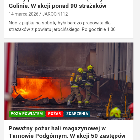
Golinie. W akcji ponad 90 strażaków
14 marca 2026
JAROCIN112
Noc z piątku na sobotę była bardzo pracowita dla
strażaków z powiatu jarocińskiego. Po godzinie 1:00…
POZA POWIATEM
POŻAR
ZDARZENIA
Poważny pożar hali magazynowej w
Tarnowie Podgórnym. W akcji 50 zastępów