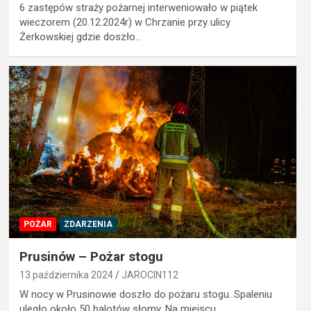
6 zastępów straży pożarnej interweniowało w piątek
wieczorem (20.12.2024r) w Chrzanie przy ulicy
Żerkowskiej gdzie doszło…
POŻAR
ZDARZENIA
Prusinów – Pożar stogu
13 października 2024
JAROCIN112
W nocy w Prusinowie doszło do pożaru stogu. Spaleniu
uległo około 50 balotów słomy. Na miejscu…