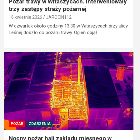
Pożar trawy w Witaszycach. Interweniowały
trzy zastępy straży pożarnej
16 kwietnia 2026
JAROCIN112
W czwartek około godziny 13:30 w Witaszycach przy ulicy
Leśnej doszło do pożaru trawy. Ogień objął…
POŻAR
ZDARZENIA
Nocny pożar hali zakładu mięsnego w