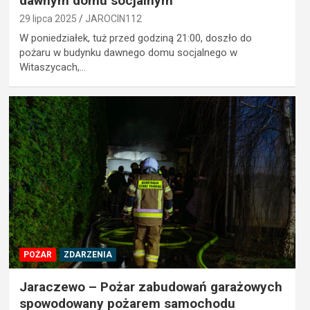
dawnym domu socjalnym
29 lipca 2025
JAROCIN112
W poniedziałek, tuż przed godziną 21:00, doszło do
pożaru w budynku dawnego domu socjalnego w
Witaszycach,…
POŻAR
ZDARZENIA
Jaraczewo – Pożar zabudowań garażowych
spowodowany pożarem samochodu