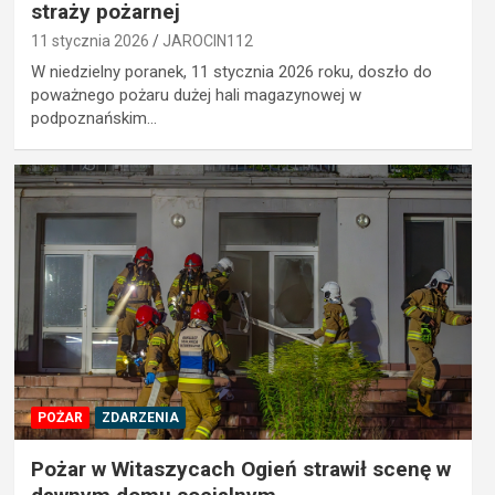
straży pożarnej
11 stycznia 2026
JAROCIN112
W niedzielny poranek, 11 stycznia 2026 roku, doszło do
poważnego pożaru dużej hali magazynowej w
podpoznańskim…
POŻAR
ZDARZENIA
Pożar w Witaszycach Ogień strawił scenę w