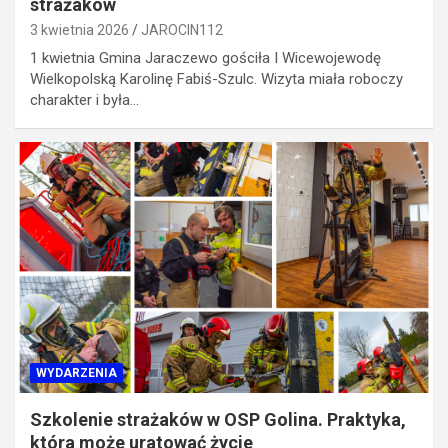
strażaków
3 kwietnia 2026
JAROCIN112
1 kwietnia Gmina Jaraczewo gościła I Wicewojewodę
Wielkopolską Karolinę Fabiś-Szulc. Wizyta miała roboczy
charakter i była…
WYDARZENIA
Szkolenie strażaków w OSP Golina. Praktyka,
która może uratować życie