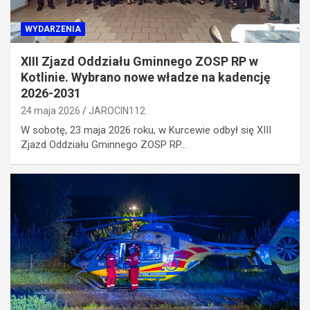
WYDARZENIA
XIII Zjazd Oddziału Gminnego ZOSP RP w
Kotlinie. Wybrano nowe władze na kadencję
2026-2031
24 maja 2026
JAROCIN112
W sobotę, 23 maja 2026 roku, w Kurcewie odbył się XIII
Zjazd Oddziału Gminnego ZOSP RP…