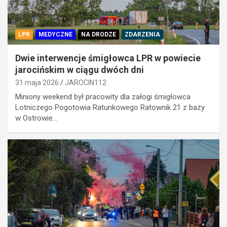
LPR
MEDYCZNE
NA DRODZE
ZDARZENIA
Dwie interwencje śmigłowca LPR w powiecie
jarocińskim w ciągu dwóch dni
31 maja 2026
JAROCIN112
Miniony weekend był pracowity dla załogi śmigłowca
Lotniczego Pogotowia Ratunkowego Ratownik 21 z bazy
w Ostrowie…