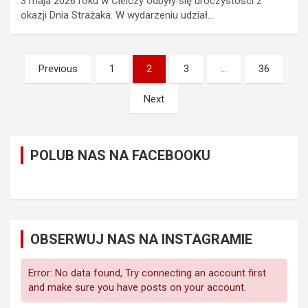
3 maja 2026 roku w Cielczy odbyły się uroczystości z
okazji Dnia Strażaka. W wydarzeniu udział…
Stronicowanie
Previous
1
2
3
…
36
wpisów
Next
POLUB NAS NA FACEBOOKU
OBSERWUJ NAS NA INSTAGRAMIE
Error: No data found, Try connecting an account first
and make sure you have posts on your account.