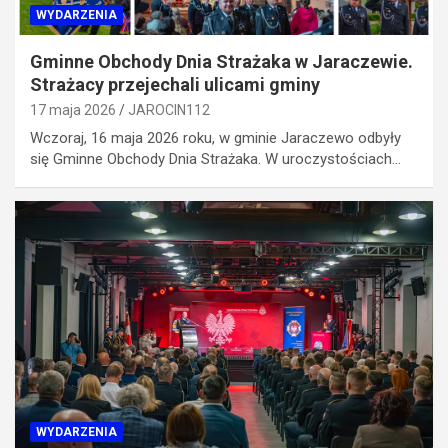
WYDARZENIA
Gminne Obchody Dnia Strażaka w Jaraczewie.
Strażacy przejechali ulicami gminy
17 maja 2026
JAROCIN112
Wczoraj, 16 maja 2026 roku, w gminie Jaraczewo odbyły
się Gminne Obchody Dnia Strażaka. W uroczystościach…
WYDARZENIA