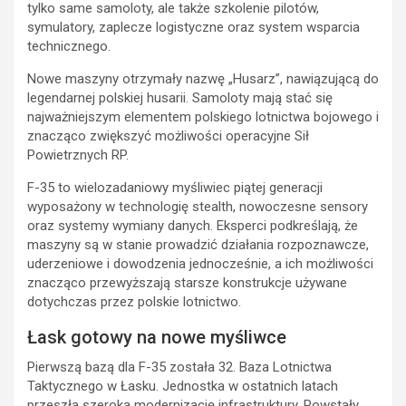
tylko same samoloty, ale także szkolenie pilotów,
symulatory, zaplecze logistyczne oraz system wsparcia
technicznego.
Nowe maszyny otrzymały nazwę „Husarz”, nawiązującą do
legendarnej polskiej husarii. Samoloty mają stać się
najważniejszym elementem polskiego lotnictwa bojowego i
znacząco zwiększyć możliwości operacyjne Sił
Powietrznych RP.
F-35 to wielozadaniowy myśliwiec piątej generacji
wyposażony w technologię stealth, nowoczesne sensory
oraz systemy wymiany danych. Eksperci podkreślają, że
maszyny są w stanie prowadzić działania rozpoznawcze,
uderzeniowe i dowodzenia jednocześnie, a ich możliwości
znacząco przewyższają starsze konstrukcje używane
dotychczas przez polskie lotnictwo.
Łask gotowy na nowe myśliwce
Pierwszą bazą dla F-35 została 32. Baza Lotnictwa
Taktycznego w Łasku. Jednostka w ostatnich latach
przeszła szeroką modernizację infrastruktury. Powstały