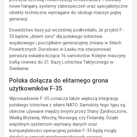
nowe hangary, systemy zabezpieczeń oraz specjalistyczne
obiekty techniczne wymagane do obsługi maszyn piątej
generacji.
Dowództwo bazy już wcześniej podkreślało, że przylot F-
35 będzie „dniem zero” dla polskiego lotnictwa
wojskowego i początkiem generacyjnej zmiany w Siłach
Powietrznych. Docelowo w Łasku ma stacjonować
pierwsza eskadra licząca 16 samolotów. Kolejne maszyny
trafią również do 21. Bazy Lotnictwa Taktycznego w
Świdwinie.
Polska dołącza do elitarnego grona
użytkowników F-35
Wprowadzenie F-35 oznacza także większą integrację
polskiego lotnictwa z siłami NATO. Samoloty tego typu są
obecnie używane między innymi przez Stany Zjednoczone,
Wielką Brytanię, Włochy, Norwegię czy Finlandię. Dzięki
wspólnym systemom wymiany danych oraz
kompatybilności operacyjnej polskie F-35 będą mogły
działać w ramach międzynarodowych operacji