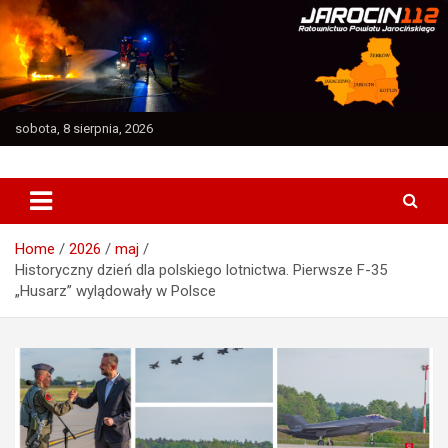
Skip
to
content
sobota, 8 sierpnia, 2026
Ratownictwo Powiatu Jarocińskiego
Jarocin112
Home
2026
maj
Historyczny dzień dla polskiego lotnictwa. Pierwsze F-35
„Husarz” wylądowały w Polsce