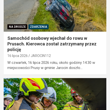
NA DRODZE
ZDARZENIA
Samochód osobowy wjechał do rowu w
Prusach. Kierowca został zatrzymany przez
policję
16 lipca 2026
JAROCIN112
W czwartek, 16 lipca 2026 roku, około godziny 14.30 w
miejscowości Prusy w gminie Jarocin doszło…