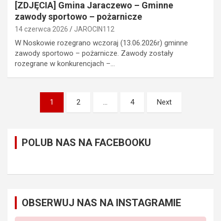
[ZDJĘCIA] Gmina Jaraczewo – Gminne
zawody sportowo – pożarnicze
14 czerwca 2026
JAROCIN112
W Noskowie rozegrano wczoraj (13.06.2026r) gminne
zawody sportowo – pożarnicze. Zawody zostały
rozegrane w konkurencjach –…
Stronicowanie
1
2
…
4
Next
wpisów
POLUB NAS NA FACEBOOKU
OBSERWUJ NAS NA INSTAGRAMIE