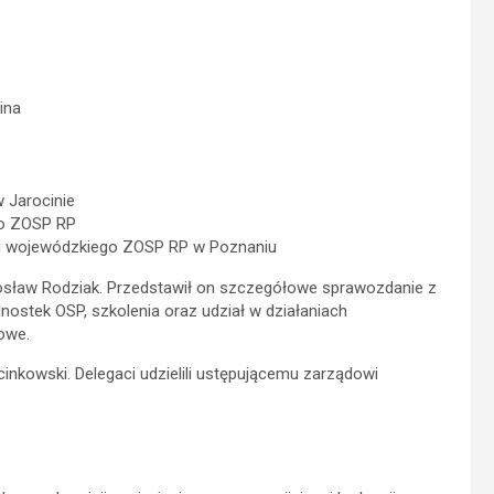
ina
 Jarocinie
o ZOSP RP
ądu wojewódzkiego ZOSP RP w Poznaniu
osław Rodziak. Przedstawił on szczegółowe sprawozdanie z
dnostek OSP, szkolenia oraz udział w działaniach
owe.
inkowski. Delegaci udzielili ustępującemu zarządowi