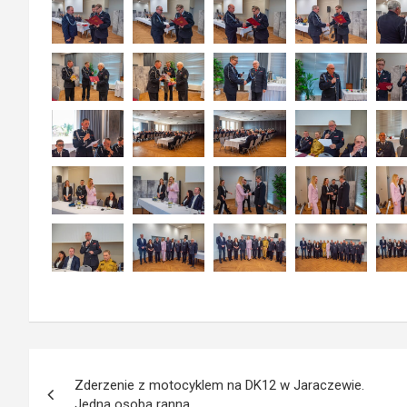
Nawigacja
Zderzenie z motocyklem na DK12 w Jaraczewie.
wpisu
Jedna osoba ranna