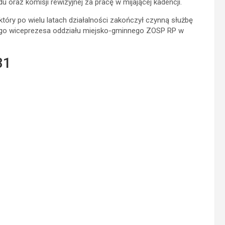
raz komisji rewizyjnej za pracę w mijającej kadencji.
tóry po wielu latach działalności zakończył czynną służbę
ego wiceprezesa oddziału miejsko-gminnego ZOSP RP w
31