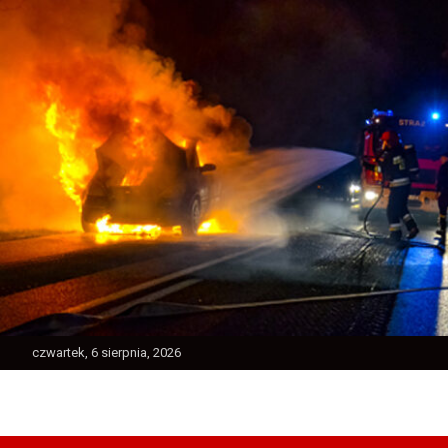
Skip
to
content
czwartek, 6 sierpnia, 2026
Ratownictwo Powiatu Jarocińskiego
Jarocin112