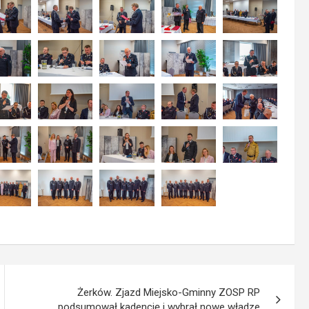
Żerków. Zjazd Miejsko-Gminny ZOSP RP
podsumował kadencję i wybrał nowe władze