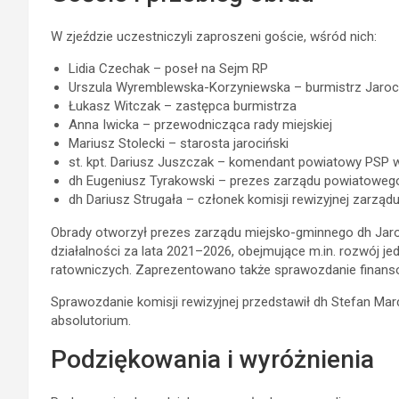
W zjeździe uczestniczyli zaproszeni goście, wśród nich:
Lidia Czechak
– poseł na Sejm RP
Urszula Wyremblewska-Korzyniewska
– burmistrz Jaroc
Łukasz Witczak
– zastępca burmistrza
Anna Iwicka
– przewodnicząca rady miejskiej
Mariusz Stolecki
– starosta jarociński
st. kpt.
Dariusz Juszczak
– komendant powiatowy PSP w
dh
Eugeniusz Tyrakowski
– prezes zarządu powiatoweg
dh
Dariusz Strugała
– członek komisji rewizyjnej zarz
Obrady otworzył prezes zarządu miejsko-gminnego dh Jar
działalności za lata 2021–2026, obejmujące m.in. rozwój je
ratowniczych. Zaprezentowano także sprawozdanie finans
Sprawozdanie komisji rewizyjnej przedstawił dh Stefan Marc
absolutorium.
Podziękowania i wyróżnienia