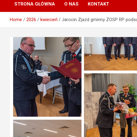
STRONA GŁÓWNA
O NAS
KONTAKT
Home
2026
kwiecień
Jarocin Zjazd gminny ZOSP RP podsum