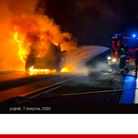
Skip
to
content
piątek, 7 sierpnia, 2026
Ratownictwo Powiatu Jarocińskiego
Jarocin112