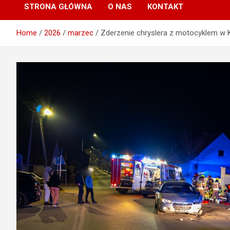
STRONA GŁÓWNA
O NAS
KONTAKT
Home
2026
marzec
Zderzenie chryslera z motocyklem w Kotl