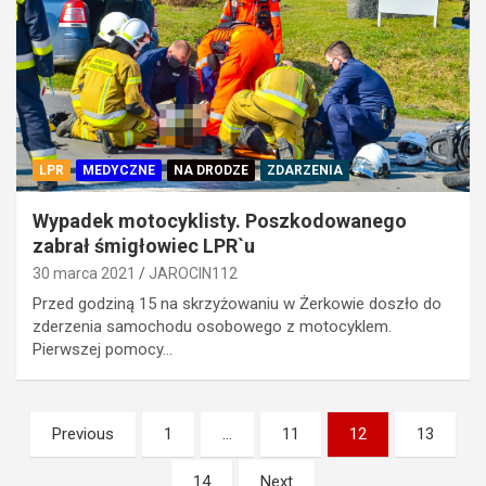
LPR
MEDYCZNE
NA DRODZE
ZDARZENIA
Wypadek motocyklisty. Poszkodowanego
zabrał śmigłowiec LPR`u
30 marca 2021
JAROCIN112
Przed godziną 15 na skrzyżowaniu w Żerkowie doszło do
zderzenia samochodu osobowego z motocyklem.
Pierwszej pomocy…
Stronicowanie
Previous
1
…
11
12
13
wpisów
14
Next