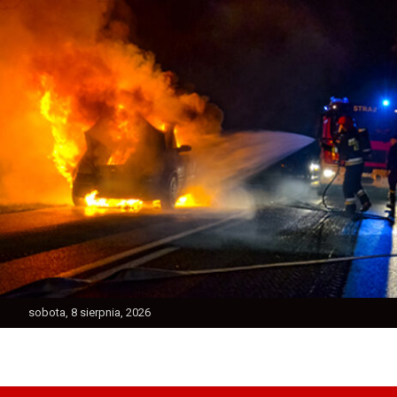
Skip
to
content
sobota, 8 sierpnia, 2026
Ratownictwo Powiatu Jarocińskiego
Jarocin112