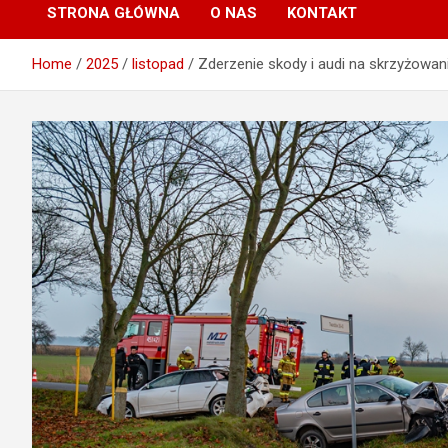
STRONA GŁÓWNA
O NAS
KONTAKT
Home
2025
listopad
Zderzenie skody i audi na skrzyżowani