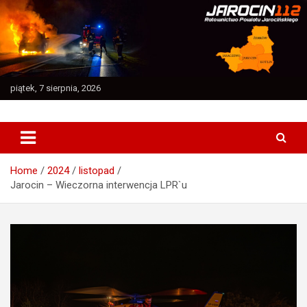
Skip
to
content
piątek, 7 sierpnia, 2026
Ratownictwo Powiatu Jarocińskiego
Jarocin112
Home
2024
listopad
Jarocin – Wieczorna interwencja LPR`u