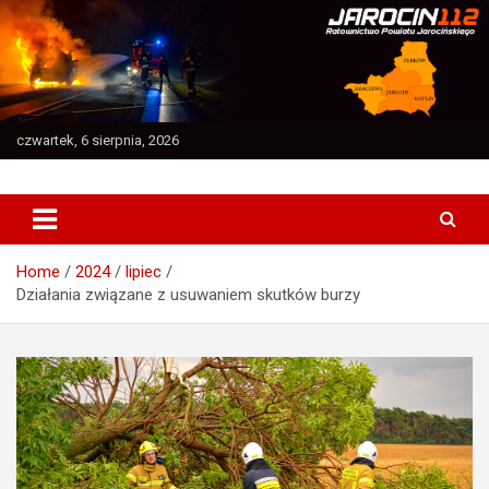
Skip
to
content
czwartek, 6 sierpnia, 2026
Ratownictwo Powiatu Jarocińskiego
Jarocin112
Home
2024
lipiec
Działania związane z usuwaniem skutków burzy