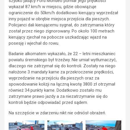
szybko jadący Ford Mondeo pomiar jego prędkości
wykazał 87 km/h w miejscu, gdzie obowiązuje
ograniczenie do 50km/h dodatkowo kierujący wyprzedzał
inny pojazd w obrębie miejsca przejścia dla pieszych.
Policjanci dali kierującemu sygnał, do zatrzymania który
został przez niego zignorowany. Po około 100 metrach
kierujący zjechał na pobocze uszkadzając wjazd na
posesję i wjechał do rowu.
Badanie alkomatem wykazało, że 22 – letni mieszkaniec
powiatu śremskiego był trzeźwy. Nie umiał wytłumaczyć,
dlaczego nie zatrzymał się do kontroli. Zostały na niego
nałożone 3 mandaty karne za przekroczenie prędkości,
wyprzedzanie na przejściu dla pieszych oraz za
spowodowanie kolizji na łączną kwotę 3800 zł otrzymał
również 34 punkty karne. Dodatkowo zostało mu
zatrzymane prawo jazdy a za niezatrzymanie się do
kontroli będzie odpowiadać przed sądem.
Na szczęście w zdarzeniu nikt nie odniósł obrażeń.