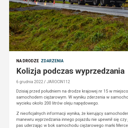
NA DRODZE
ZDARZENIA
Kolizja podczas wyprzedzania
6 grudnia 2022
JAROCIN112
Dzisiaj przed południem na drodze krajowej nr 15 w miejs
samochodem ciężarowym. W wyniku zderzenia w samochodzi
wycieku około 200 litrów oleju napędowego.
Z nieoficjalnych informacji wynika, że kierujący samoch
manewru wyprzedzania innego pojazdu nie upewnił się czy j
pas uderzając w bok samochodu ciężarowego marki Merced