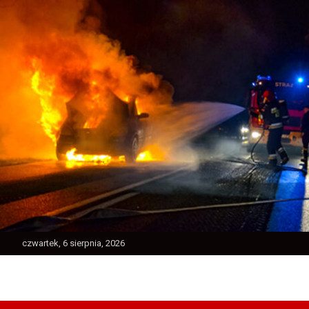
Skip
to
content
czwartek, 6 sierpnia, 2026
Ratownictwo Powiatu Jarocińskiego
Jarocin112