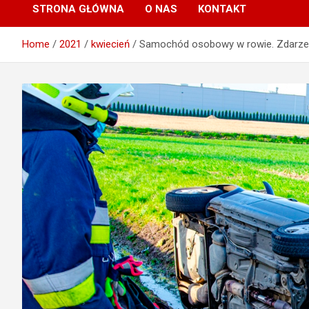
STRONA GŁÓWNA
O NAS
KONTAKT
Home
2021
kwiecień
Samochód osobowy w rowie. Zdarzeni