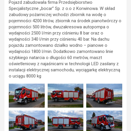
Pojazd zabudowała firma Przedsiębiorstwo
Specjalistyczne „bocar” Sp. z o.o z Korwinowa. W skład
zabudowy pożarniczej wchodzi zbiornik na wodę o
pojemności 4200 litrów, zbiornik na środek pianotwórczy o
pojemności 500 litrów, dwuzakresowa autopompa o
wydajności 2500 l/min przy ciśnieniu 8 bar oraz o
wydajności 340 l/min przy ciśnieniu 40 bar. Na dachu
pojazdu zamontowano działko wodno – pianowe o
wydajności 1800 l/min. Dodatkowo zamontowano linie
szybkiego natarcia o długości 60 metrów, maszt
oświetleniowy z najaśnicami w technologii LED zasilany z
instalacji elektrycznej samochodu, wyciągarkę elektryczną
o uciągu 8000 kg