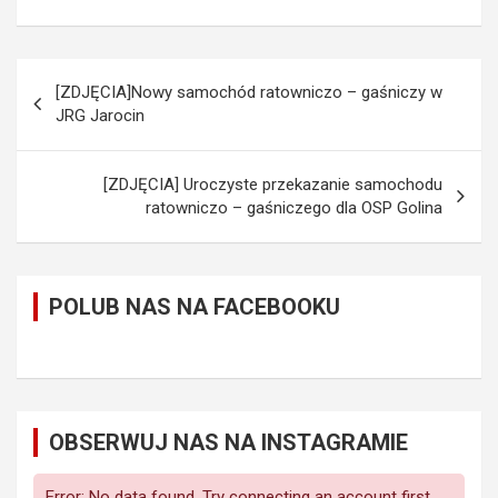
Nawigacja
[ZDJĘCIA]Nowy samochód ratowniczo – gaśniczy w
wpisu
JRG Jarocin
[ZDJĘCIA] Uroczyste przekazanie samochodu
ratowniczo – gaśniczego dla OSP Golina
POLUB NAS NA FACEBOOKU
OBSERWUJ NAS NA INSTAGRAMIE
Error: No data found, Try connecting an account first